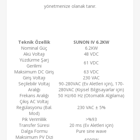
yönetmenize olanak tanır.
Teknik Özellik
SUNON IV 6.2KW
Nominal Güç
6.2KW
Akü Voltajı
48 VDC
Yüzdürme Şarj
61 VDC
Gerilimi
Maksimum DC Giriş
63 VDC
Giriş Voltajı
230 VAC
Seçilebilir Voltaj
90-280VAC (Ev Aletleri için), 170-
Aralığı
280VAC (Kişisel Bilgisayarlar için)
Frekans Aralığı
50 Hz/60 Hz (Otomatik Algılama)
Çıkış AC Voltaj
Regülasyonu (Bal.
230 VAC ± 5%
Mod)
Pik Verimlilik
>%93
Transfer Süresi
20 ms (Ev Aletleri için)
Dalga Formu
Pure sine wave
Maksimum PV Dizi
6000W