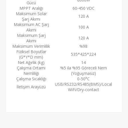
Gücü
MPPT Aralığı
60-450 VDC
Maksimum Solar
120 A
Şarj Akımı
Maksimum AC Şarj
100 A
Akımı
Maksimum Şarj
120 A
Akımı
Maksimum Verimlilik
%98
Fiziksel Boyutlar
535*425*224
(G*Y*D mm)
Net Ağırlık (kg)
14
Çalışma Ortamı
%5 ila %95 Göreceli Nem
Nemliliği
(Yoğuşmasız)
Çalışma Sıcaklığı
0-50°C
USB/RS232/RS485(BMS)/Local
İletişim Arayüzü
WiFi/Dry-contact