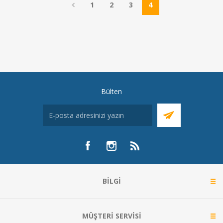
1
2
3
4
Bülten
BILGI
MÜŞTERI SERVISI