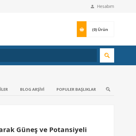
Hesabım
(0)
Ürün
ILER
BLOG ARŞIVI
POPULER BAŞLIKLAR
larak Güneş ve Potansiyeli