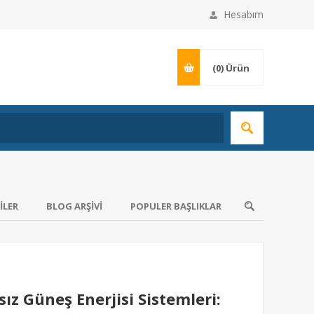
Hesabım
(0)
Ürün
ILER
BLOG ARŞIVI
POPULER BAŞLIKLAR
sız Güneş Enerjisi Sistemleri: