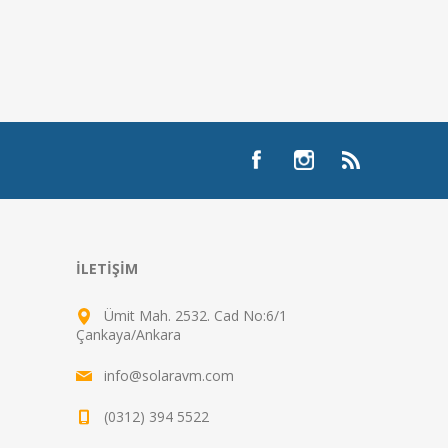
İLETIŞIM
Ümit Mah. 2532. Cad No:6/1
Çankaya/Ankara
info@solaravm.com
(0312) 394 5522