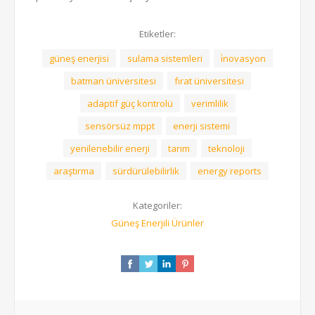
Etiketler:
güneş enerjisi
sulama sistemleri
i̇novasyon
batman üniversitesi
fırat üniversitesi
adaptif güç kontrolü
verimlilik
sensörsüz mppt
enerji sistemi
yenilenebilir enerji
tarım
teknoloji
araştırma
sürdürülebilirlik
energy reports
Kategoriler:
Güneş Enerjili Ürünler