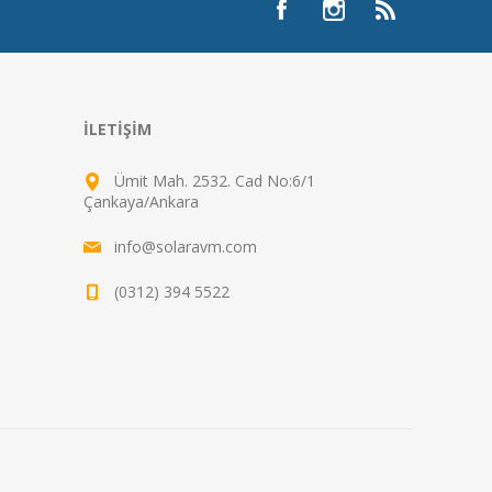
İLETIŞIM
Ümit Mah. 2532. Cad No:6/1
Çankaya/Ankara
info@solaravm.com
(0312) 394 5522