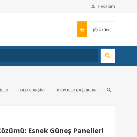
Hesabım
(0)
Ürün
ILER
BLOG ARŞIVI
POPULER BAŞLIKLAR
 Çözümü: Esnek Güneş Panelleri