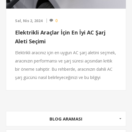
0
Sal, Nis 2, 2024
Elektrikli Araçlar İçin En İyi AC Şarj
Aleti Seçimi
Elektrikli aracınız için en uygun AC şarj aletini seçmek,
aracınızın performansı ve şarj süresi açısından kritik
bir öneme sahiptir. Bu rehberde, aracınızın dahili AC
şarj gücünü nasıl belirleyeceğinizi ve bu bilgiyi
kullanarak en iyi şarj deneyimini nasıl sağlayacağınızı
detaylı bir şekilde açıklıyoruz. Elektrikli araçların dahili
AC şarj gücü, aracın bir saatte ne kadar elektrik
enerjisi çekebileceğini ifade eder ve bu, şarj hızınızı
belirler. Aracınız için doğru şarj aletini seçmek, şarj
BLOG ARAMASI
süresini optimize etmenize, enerji verimliliğini