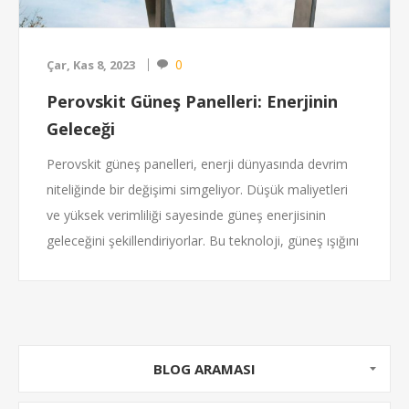
0
Çar, Kas 8, 2023
Perovskit Güneş Panelleri: Enerjinin
Geleceği
Perovskit güneş panelleri, enerji dünyasında devrim
niteliğinde bir değişimi simgeliyor. Düşük maliyetleri
ve yüksek verimliliği sayesinde güneş enerjisinin
geleceğini şekillendiriyorlar. Bu teknoloji, güneş ışığını
yakalama yetenekleri ve esnek üretim süreçleri ile
öne çıkıyor. Perovskit paneller, geleneksel silikon
panellere göre daha fazla enerji üretiyor ve aynı
zamanda daha ekonomik bir seçenek sunuyor. Enerji
ihtiyacının hızla arttığı bir dönemde, perovskit
BLOG ARAMASI
teknolojisinin sürdürülebilir bir enerji geleceği için