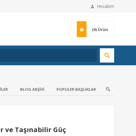
Hesabım
(0)
Ürün
ILER
BLOG ARŞIVI
POPULER BAŞLIKLAR
ar ve Taşınabilir Güç