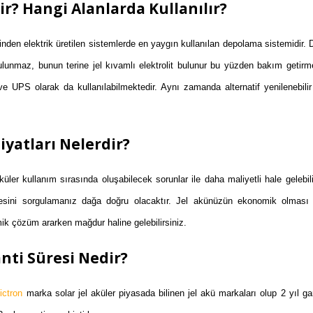
ir? Hangi Alanlarda Kullanılır?
sinden elektrik üretilen sistemlerde en yaygın kullanılan depolama sistemidir. 
 bulunmaz, bunun terine jel kıvamlı elektrolit bulunur bu yüzden bakım getirme
e UPS olarak da kullanılabilmektedir. Aynı zamanda alternatif yenilenebilir
iyatları Nelerdir?
küler kullanım sırasında oluşabilecek sorunlar ile daha maliyetli hale gelebil
tesini sorgulamanız dağa doğru olacaktır. Jel akünüzün ekonomik olması ö
ik çözüm ararken mağdur haline gelebilirsiniz.
anti Süresi Nedir?
ictron
marka solar jel aküler piyasada bilinen jel akü markaları olup 2 yıl gara