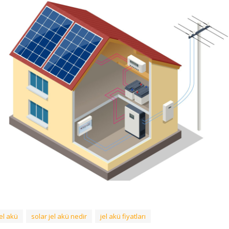
jel akü
solar jel akü nedir
jel akü fiyatları