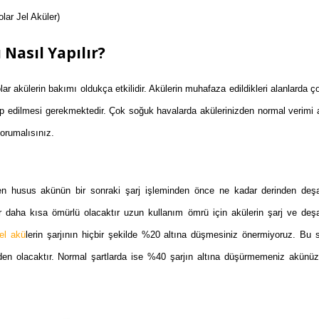
lar Jel Aküler)
Nasıl Yapılır?
ar akülerin bakımı oldukça etkilidir. Akülerin muhafaza edildikleri alanlarda ç
p edilmesi gerekmektedir. Çok soğuk havalarda akülerinizden normal verimi 
korumalısınız.
en husus akünün bir sonraki şarj işleminden önce ne kadar derinden deşarj
 daha kısa ömürlü olacaktır uzun kullanım ömrü için akülerin şarj ve deşa
el akü
lerin şarjının hiçbir şekilde %20 altına düşmesiniz önermiyoruz. Bu 
en olacaktır. Normal şartlarda ise %40 şarjın altına düşürmemeniz akünüz