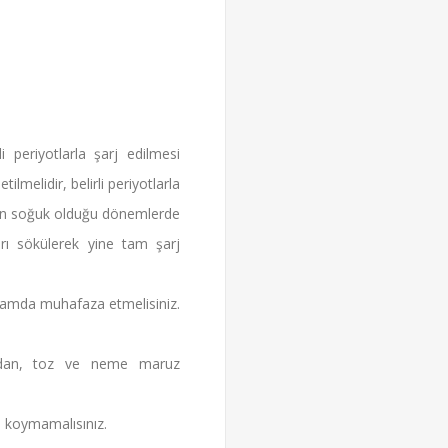
i periyotlarla şarj edilmesi
melidir, belirli periyotlarla
anın soğuk olduğu dönemlerde
arı sökülerek yine tam şarj
rtamda muhafaza etmelisiniz.
rından, toz ve neme maruz
 koymamalısınız.