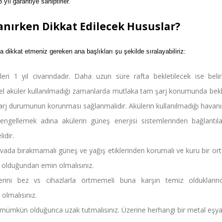
yıl garantiye sahiptirler.
lanırken Dikkat Edilecek Hususlar?
a dikkat etmeniz gereken ana başlıkları şu şekilde sıralayabiliriz:
eri 1 yıl civarındadır. Daha uzun süre rafta bekletilecek ise belirl
el aküler kullanılmadığı zamanlarda mutlaka tam şarj konumunda bekletil
şarj durumunun korunması sağlanmalıdır. Akülerin kullanılmadığı hav
engellemek adına akülerin güneş enerjisi sistemlerinden bağlantıl
idir.
havada bırakmamalı güneş ve yağış etiklerinden korumalı ve kuru bir o
 olduğundan emin olmalısınız.
üzerini bez vs cihazlarla örtmemeli buna karşın temiz oldukla
olmalısınız.
mümkün olduğunca uzak tutmalısınız. Üzerine herhangi bir metal eşya