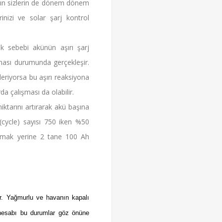
rşın sizlerin de dönem dönem
rinizi ve solar şarj kontrol
k sebebi akünün aşırı şarj
lması durumunda gerçekleşir.
eriyorsa bu aşırı reaksiyona
da çalışması da olabilir.
iktarını artırarak akü başına
(cycle) sayısı 750 iken %50
anmak yerine 2 tane 100 Ah
ir. Yağmurlu ve havanın kapalı
 hesabı bu durumlar göz önüne