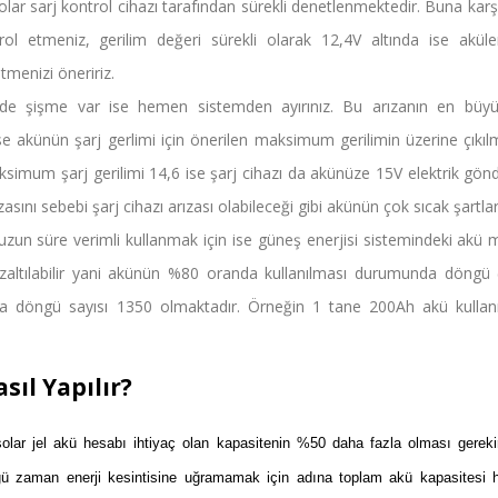
olar sarj kontrol cihazı tarafından sürekli denetlenmektedir. Buna ka
trol etmeniz, gerilim değeri sürekli olarak 12,4V altında ise aküle
tmenizi öneririz.
de şişme var ise hemen sistemden ayırınız. Bu arızanın en büyü
 ise akünün şarj gerlimi için önerilen maksimum gerilimin üzerine çıkı
imum şarj gerilimi 14,6 ise şarj cihazı da akünüze 15V elektrik gönd
asını sebebi şarj cihazı arızası olabileceği gibi akünün çok sıcak şartlar
 uzun süre verimli kullanmak için ise güneş enerjisi sistemindeki akü m
zaltılabilir yani akünün %80 oranda kullanılması durumunda döngü 
mda döngü sayısı 1350 olmaktadır. Örneğin 1 tane 200Ah akü kull
sıl Yapılır?
solar jel akü hesabı ihtiyaç olan kapasitenin %50 daha fazla olması gerek
ü zaman enerji kesintisine uğramamak için adına toplam akü kapasitesi