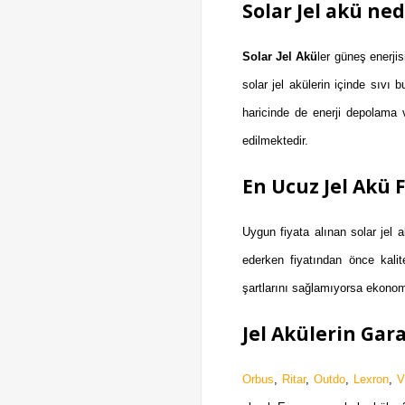
Solar Jel akü ned
Solar Jel Akü
ler güneş enerji
solar jel akülerin içinde sıvı
haricinde de enerji depolama v
edilmektedir.
En Ucuz Jel Akü F
Uygun fiyata alınan solar jel a
ederken fiyatından önce kali
şartlarını sağlamıyorsa ekonom
Jel Akülerin Gar
Orbus
,
Ritar
,
Outdo
,
Lexron
,
V