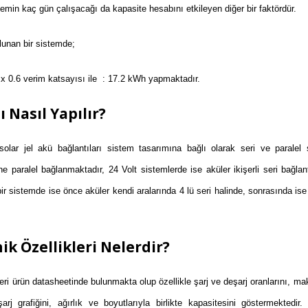
temin kaç gün çalışacağı da kapasite hesabını etkileyen diğer bir faktördür.
lunan bir sistemde;
 x 0.6 verim katsayısı ile : 17.2 kWh yapmaktadır.
ı Nasıl Yapılır?
solar jel akü bağlantıları sistem tasarımına bağlı olarak seri ve paralel 
ine paralel bağlanmaktadır, 24 Volt sistemlerde ise aküler ikişerli seri bağla
k bir sistemde ise önce aküler kendi aralarında 4 lü seri halinde, sonrasında ise 
ik Özellikleri Nelerdir?
kleri ürün datasheetinde bulunmakta olup özellikle şarj ve deşarj oranlarını, m
arj grafiğini, ağırlık ve boyutlarıyla birlikte kapasitesini göstermektedir. 