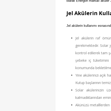
olarak Energon markalı aküler 3 
Jel Akülerin Kul
Jel akülerin kullanımı esnasınd
Jel akülerin raf ömürl
gerekmektedir. Solar j
kontrol edilerek tam 
şebeke iç tüketimini 
konumunda bekletilmel
Yine akülerinizi açık 
Kutup başlarının temiz
Solar akülerinizin 
kalmadıklarından emin 
Akünüzü metalllerden 