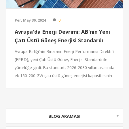
0
Per, May 30, 2024
Avrupa'da Enerji Devrimi: AB'nin Yeni
Çatı Üstü Güneş Enerjisi Standardı
Avrupa Birliği'nin Binaların Enerji Performansı Direktifi
(EPBD), yeni Çatı Üstü Güneş Enerjisi Standardı ile
yürürlüğe girdi. Bu standart, 2026-2030 yılları arasında
ek 150-200 GW çatı üstü güneş enerjisi kapasitesinin
kurulmasını hedefliyor. Tüm yeni binaların güneş
enerjisine hazır olmasını zorunlu kılan yasa, yatırım
getirilerini artırırken, çok daireli binalarda güneş
enerjisi kullanımını da kolaylaştırıyor. 2027'den
itibaren ticari ve kamu binalarında, 2030'dan itibaren
BLOG ARAMASI
ise yeni konut binalarında uygulanacak olan standart,