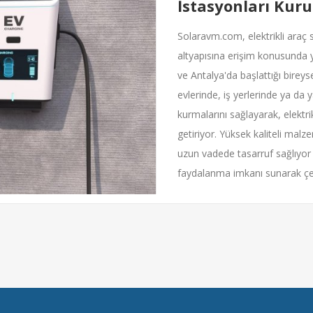
İstasyonları Kur
Solaravm.com, elektrikli araç s
altyapısına erişim konusunda y
ve Antalya'da başlattığı bireyse
evlerinde, iş yerlerinde ya da y
kurmalarını sağlayarak, elektr
getiriyor. Yüksek kaliteli malz
uzun vadede tasarruf sağlıyor 
faydalanma imkanı sunarak çevr