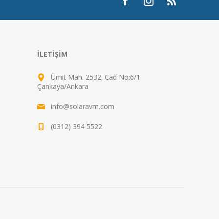
İLETIŞIM
Ümit Mah. 2532. Cad No:6/1
Çankaya/Ankara
info@solaravm.com
(0312) 394 5522