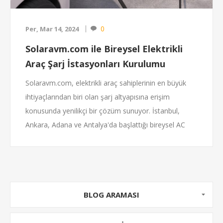
0
Per, Mar 14, 2024
Solaravm.com ile Bireysel Elektrikli
Araç Şarj İstasyonları Kurulumu
Solaravm.com, elektrikli araç sahiplerinin en büyük
ihtiyaçlarından biri olan şarj altyapısına erişim
konusunda yenilikçi bir çözüm sunuyor. İstanbul,
Ankara, Adana ve Antalya'da başlattığı bireysel AC
şarj istasyonu kurulum hizmeti ile, kullanıcıların
evlerinde, iş yerlerinde ya da yaşadıkları sitelerde
kendi şarj istasyonlarını kurmalarını sağlayarak,
elektrikli araç kullanımını daha pratik ve ekonomik
hale getiriyor. Yüksek kaliteli malzemeler kullanılarak
BLOG ARAMASI
gerçekleştirilen kurulumlar, hem uzun vadede tasarruf
sağlıyor hem de yenilenebilir enerji kaynaklarından