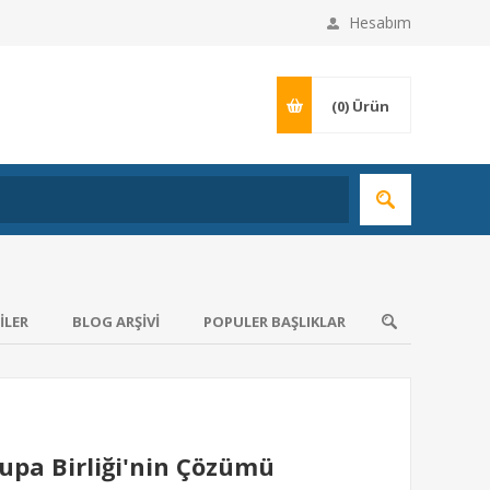
Hesabım
(0)
Ürün
ILER
BLOG ARŞIVI
POPULER BAŞLIKLAR
rupa Birliği'nin Çözümü