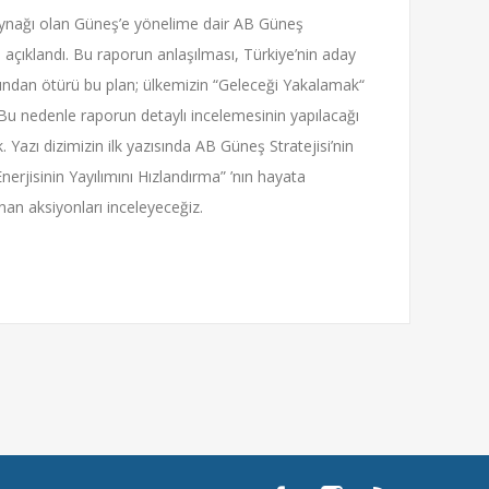
kaynağı olan Güneş’e yönelime dair AB Güneş
y) açıklandı. Bu raporun anlaşılması, Türkiye’nin aday
ndan ötürü bu plan; ülkemizin “Geleceği Yakalamak“
Bu nedenle raporun detaylı incelemesinin yapılacağı
dık. Yazı dizimizin ilk yazısında AB Güneş Stratejisi’nin
nerjisinin Yayılımını Hızlandırma” ’nın hayata
anan aksiyonları inceleyeceğiz.