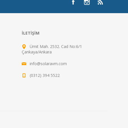
İLETIŞIM
Ümit Mah. 2532. Cad No:6/1
Çankaya/Ankara
info@solaravm.com
(0312) 394 5522