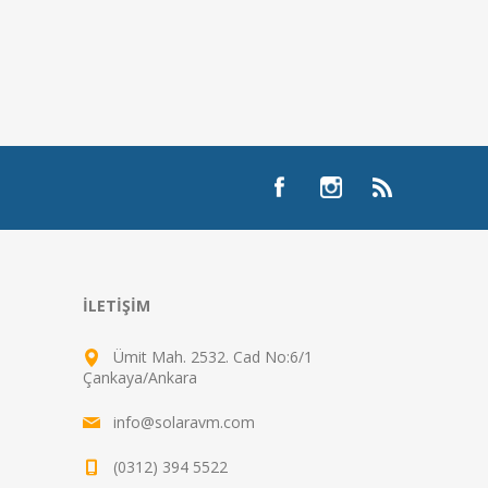
İLETIŞIM
Ümit Mah. 2532. Cad No:6/1
Çankaya/Ankara
info@solaravm.com
(0312) 394 5522