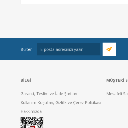
acid) ve lityum iyon (lithium ion) akü çözümlerini
masaya yatıracağız. Bu akü çeşitlerinin olumlu ve
olumsuz yönlerini irdeleyerek seçim yapmanızı
kolaylaştırmaya çalışacağız.
Bülten
BILGI
MÜŞTERI S
Garanti, Teslim ve İade Şartları
Mesafeli Sa
Kullanım Koşulları, Gizlilik ve Çerez Politikası
Hakkımızda