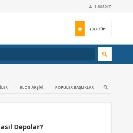
Hesabım
(0)
Ürün
ILER
BLOG ARŞIVI
POPULER BAŞLIKLAR
Nasıl Depolar?